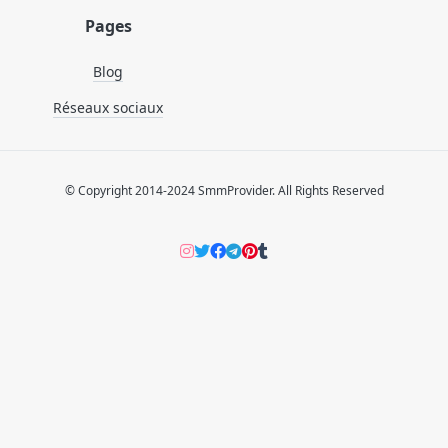
Pages
Blog
Réseaux sociaux
© Copyright 2014-2024 SmmProvider. All Rights Reserved
Instagram
Twitter
Facebook
Telegram
Pinterers
Tumblr