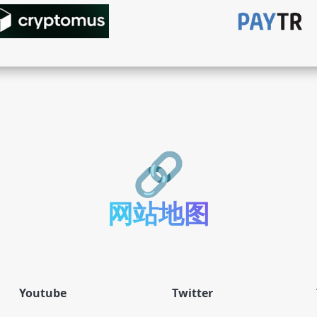
Spotify
71 servic
SoundCloud
10 servic
🔗
Discord
1 servi
网站地图
Twitch
37 servic
Reddit
12 servic
Youtube
Twitter