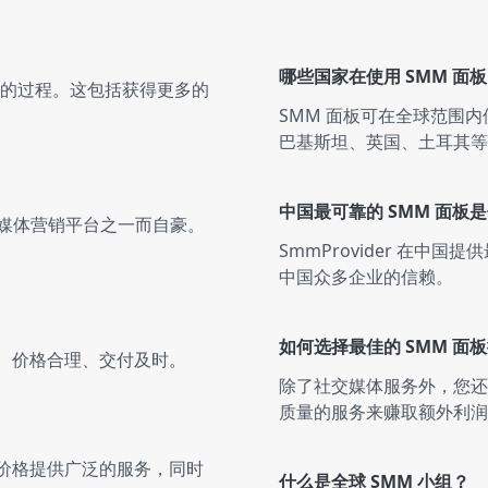
Pinterest
1 servi
哪些国家在使用 SMM 面
的过程。这包括获得更多的
YouTube
2 servic
SMM 面板可在全球范围内使
巴基斯坦、英国、土耳其等
SmmProvider
88 servic
中国最可靠的 SMM 面板
社交媒体营销平台之一而自豪。
SmmProvider 在中
Instagram
478 servic
中国众多企业的信赖。
如何选择最佳的 SMM 面
TikTok
180 servic
量高、价格合理、交付及时。
除了社交媒体服务外，您还
质量的服务来赚取额外利润
Threads
8 servic
惠的价格提供广泛的服务，同时
什么是全球 SMM 小组？