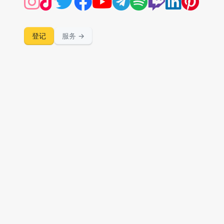
登记
服务
→