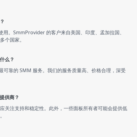
ce
板？
es
用。SmmProvider 的客户来自美国、印度、孟加拉国、
多个国家。
es
是什么？
国提供最可靠的 SMM 服务。我们的服务质量高、价格合理，深受
es
板提供商？
es
应关注支持和稳定性。此外，一些面板所有者可能会提供低
。
es