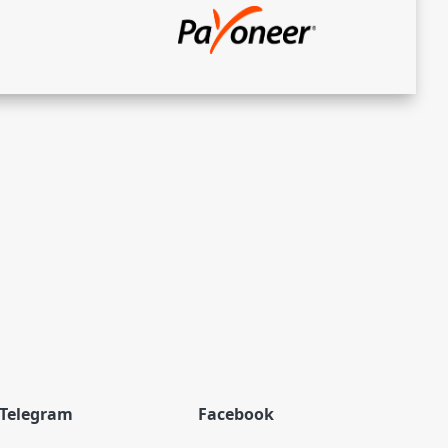
es
es
ce
es
es
Telegram
Facebook