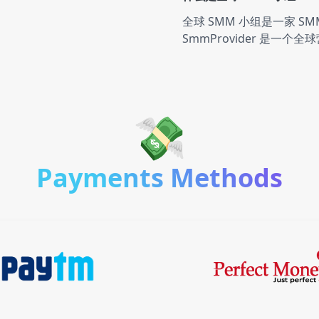
全球 SMM 小组是一家 
Youtube
129 servic
SmmProvider 是一
Twitter
89 servic
💸
Facebook
64 servic
Payments Methods
Telegram
68 servic
LinkedIn
4 servic
Website
15 servic