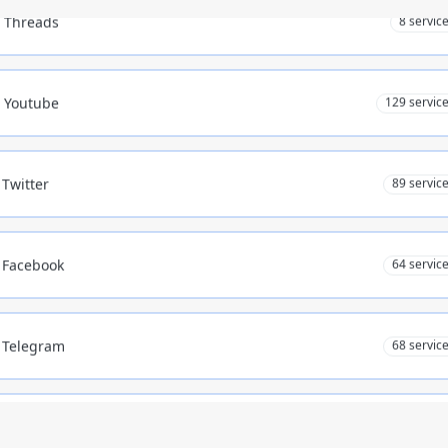
Youtube
129 servic
Twitter
89 servic
Facebook
64 servic
Telegram
68 servic
LinkedIn
4 servic