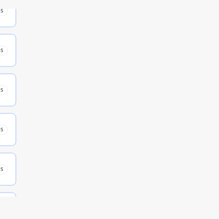
es
es
es
es
es