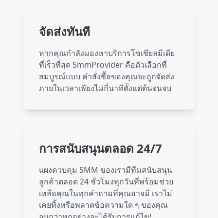
TikTok
180 services
จัดส่งทันที
Threads
8 services
หากคุณกำลังมองหาบริการโซเชียลมีเดีย
ที่เร็วที่สุด SmmProvider คือตัวเลือกที่
สมบูรณ์แบบ คำสั่งซื้อของคุณจะถูกจัดส่ง
ภายในเวลาเพียงไม่กี่นาทีตั้งแต่ต้นจนจบ
Youtube
129 services
Twitter
89 services
การสนับสนุนตลอด 24/7
แผงควบคุม SMM ของเรามีทีมสนับสนุน
Facebook
64 services
ลูกค้าตลอด 24 ชั่วโมงทุกวันที่พร้อมช่วย
เหลือคุณในทุกคำถามที่คุณอาจมี เราไม่
เคยทิ้งหรือพลาดข้อความใด ๆ ของคุณ
Telegram
68 services
จนกว่าทุกอย่างจะได้รับการแก้ไข!