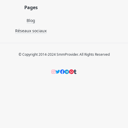
Pages
Blog
Réseaux sociaux
© Copyright 2014-2024 SmmProvider. All Rights Reserved
Instagram
Twitter
Facebook
Telegram
Pinterers
Tumblr