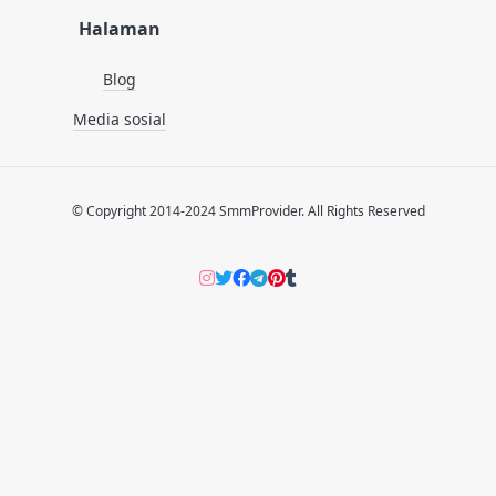
Halaman
Blog
Media sosial
© Copyright 2014-2024 SmmProvider. All Rights Reserved
Instagram
Twitter
Facebook
Telegram
Pinterers
Tumblr