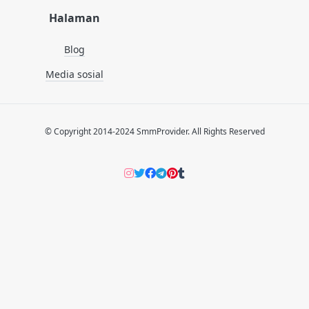
Halaman
Blog
Media sosial
© Copyright 2014-2024 SmmProvider. All Rights Reserved
Instagram
Twitter
Facebook
Telegram
Pinterers
Tumblr