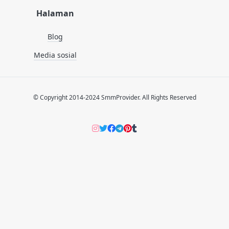
Halaman
Blog
Media sosial
© Copyright 2014-2024 SmmProvider. All Rights Reserved
Instagram
Twitter
Facebook
Telegram
Pinterers
Tumblr