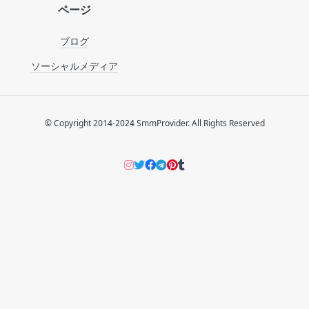
ページ
ブログ
ソーシャルメディア
© Copyright 2014-2024 SmmProvider. All Rights Reserved
Instagram
Twitter
Facebook
Telegram
Pinterers
Tumblr