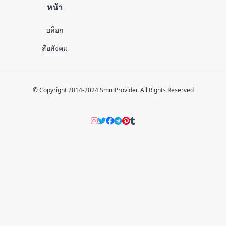
หน้า
บล็อก
สื่อสังคม
© Copyright 2014-2024 SmmProvider. All Rights Reserved
Instagram
Twitter
Facebook
Telegram
Pinterers
Tumblr