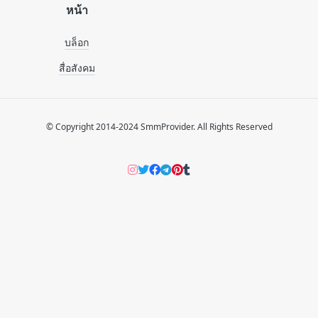
หน้า
บล็อก
สื่อสังคม
© Copyright 2014-2024 SmmProvider. All Rights Reserved
Instagram
Twitter
Facebook
Telegram
Pinterers
Tumblr