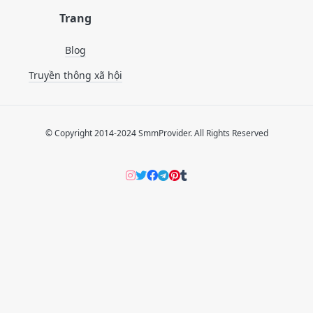
Trang
Blog
Truyền thông xã hội
© Copyright 2014-2024 SmmProvider. All Rights Reserved
Instagram
Twitter
Facebook
Telegram
Pinterers
Tumblr