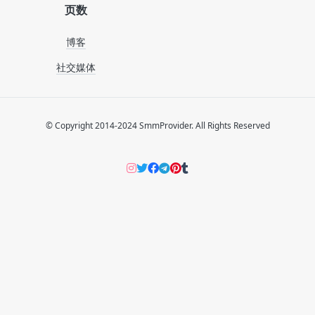
页数
博客
社交媒体
© Copyright 2014-2024 SmmProvider. All Rights Reserved
Instagram
Twitter
Facebook
Telegram
Pinterers
Tumblr