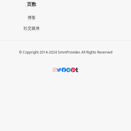
页数
博客
社交媒体
© Copyright 2014-2024 SmmProvider. All Rights Reserved
Instagram
Twitter
Facebook
Telegram
Pinterers
Tumblr