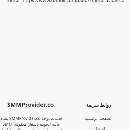
Tumblr
https://www.tumblr.com/blog/smmproviderco
SMMProvider.co
.
روابط سريعة
الصفحة الرئيسية
يقدم SMMProvider.co خدمات لوحة
SMM عالية الجودة بأسعار معقولة.
اشتراك
عزز من تواجدك على وسائل التواصل