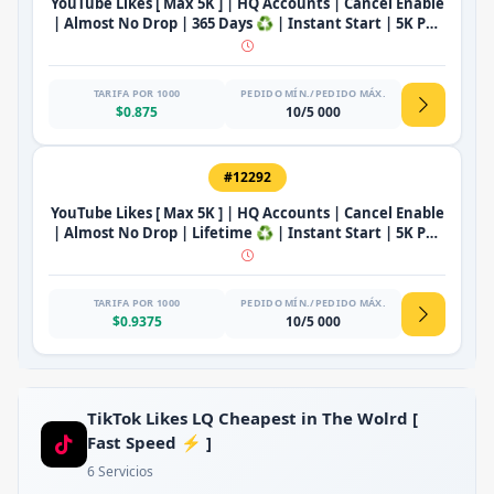
YouTube Likes [ Max 5K ] | HQ Accounts | Cancel Enable
| Almost No Drop | 365 Days ♻️ | Instant Start | 5K Per
Hours 🚀
TARIFA POR 1000
PEDIDO MÍN./PEDIDO MÁX.
$0.875
10/5 000
#12292
YouTube Likes [ Max 5K ] | HQ Accounts | Cancel Enable
| Almost No Drop | Lifetime ♻️ | Instant Start | 5K Per
Hours 🚀
TARIFA POR 1000
PEDIDO MÍN./PEDIDO MÁX.
$0.9375
10/5 000
TikTok Likes LQ Cheapest in The Wolrd [
Fast Speed ⚡ ]
6 Servicios