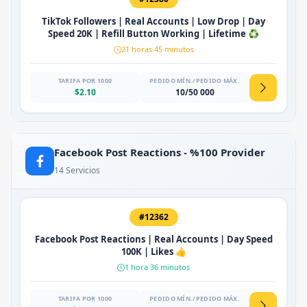
TikTok Followers | Real Accounts | Low Drop | Day
Speed 20K | Refill Button Working | Lifetime ♻️
21 horas 45 minutos
TARIFA POR 1000
PEDIDO MÍN./PEDIDO MÁX.
$2.10
10/50 000
Facebook Post Reactions - %100 Provider
14 Servicios
#12362
Facebook Post Reactions | Real Accounts | Day Speed
100K | Likes 👍
1 hora 36 minutos
TARIFA POR 1000
PEDIDO MÍN./PEDIDO MÁX.