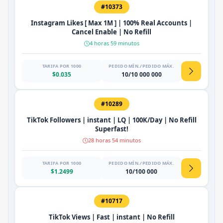
#10373
Instagram Likes [ Max 1M ] | 100% Real Accounts |
Cancel Enable | No Refill
4 horas 59 minutos
TARIFA POR 1000
PEDIDO MÍN./PEDIDO MÁX.
$0.035
10/10 000 000
#10289
TikTok Followers | instant | LQ | 100K/Day | No Refill
Superfast!
28 horas 54 minutos
TARIFA POR 1000
PEDIDO MÍN./PEDIDO MÁX.
$1.2499
10/100 000
#10717
TikTok Views | Fast | instant | No Refill