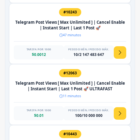
#10243
Telegram Post Views [ Max Unlimited ] | Cancel Enable
| Instant Start | Last 1 Post 🚀
47 minutos
TARIFA POR 1000
PEDIDO MÍN./PEDIDO MÁX.
$0.0012
10/2 147 483 647
#12063
Telegram Post Views [ Max Unlimited ] | Cancel Enable
| Instant Start | Last 1 Post 🚀 ULTRAFAST
11 minutos
TARIFA POR 1000
PEDIDO MÍN./PEDIDO MÁX.
$0.01
100/10 000 000
#10443