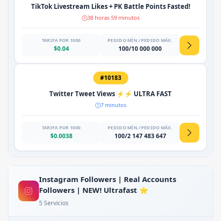
TikTok Livestream Likes + PK Battle Points Fasted!
38 horas 59 minutos
TARIFA POR 1000
PEDIDO MÍN./PEDIDO MÁX.
$0.04
100/10 000 000
#10183
Twitter Tweet Views ⚡⚡ ULTRA FAST
7 minutos
TARIFA POR 1000
PEDIDO MÍN./PEDIDO MÁX.
$0.0038
100/2 147 483 647
Instagram Followers | Real Accounts
Followers | NEW! Ultrafast ⭐
5 Servicios