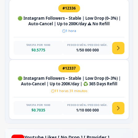
#12336
🟢 Instagram Followers – Stable | Low Drop (0–3%) |
Auto-Cancel | Up to 200K/day ⚠️ No Refill
1 hora
TARIFA POR 1000
PEDIDO MÍN./PEDIDO MÁX.
$0.5775
1/50 000 000
#12337
🟢 Instagram Followers – Stable | Low Drop (0–3%) |
Auto-Cancel | Up to 200K/day | ♻️ 365 Days Refill
11 horas 31 minutos
TARIFA POR 1000
PEDIDO MÍN./PEDIDO MÁX.
$0.7035
1/10 000 000
Youtube Likes [ No Drop ] [ Provider ]