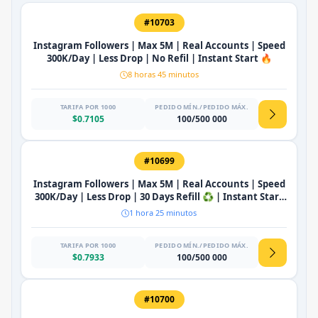
#10703
Instagram Followers | Max 5M | Real Accounts | Speed
300K/Day | Less Drop | No Refil | Instant Start 🔥
8 horas 45 minutos
TARIFA POR 1000
PEDIDO MÍN./PEDIDO MÁX.
$0.7105
100/500 000
#10699
Instagram Followers | Max 5M | Real Accounts | Speed
300K/Day | Less Drop | 30 Days Refill ♻️ | Instant Start
🔥
1 hora 25 minutos
TARIFA POR 1000
PEDIDO MÍN./PEDIDO MÁX.
$0.7933
100/500 000
#10700