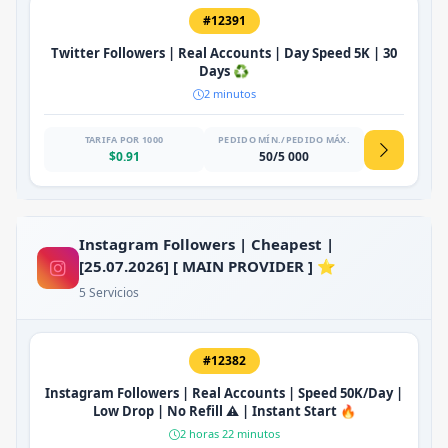
#12391
Twitter Followers | Real Accounts | Day Speed 5K | 30
Days ♻️
2 minutos
TARIFA POR 1000
PEDIDO MÍN./PEDIDO MÁX.
$0.91
50/5 000
Instagram Followers | Cheapest |
[25.07.2026] [ MAIN PROVIDER ] ⭐
5 Servicios
#12382
Instagram Followers | Real Accounts | Speed 50K/Day |
Low Drop | No Refill ⚠️ | Instant Start 🔥
2 horas 22 minutos