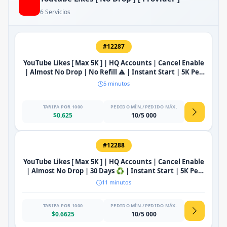
6 Servicios
#12287
YouTube Likes [ Max 5K ] | HQ Accounts | Cancel Enable
| Almost No Drop | No Refill ⚠️ | Instant Start | 5K Per
Hours 🚀
5 minutos
TARIFA POR 1000
PEDIDO MÍN./PEDIDO MÁX.
$0.625
10/5 000
#12288
YouTube Likes [ Max 5K ] | HQ Accounts | Cancel Enable
| Almost No Drop | 30 Days ♻️ | Instant Start | 5K Per
Hours 🚀
11 minutos
TARIFA POR 1000
PEDIDO MÍN./PEDIDO MÁX.
$0.6625
10/5 000