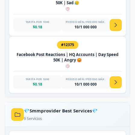
50K | Sad 😥
TARIFA POR 1000
PEDIDO MÍN./PEDIDO MÁX.
$0.18
10/1 000 000
#12375
Facebook Post Reactions | HQ Accounts | Day Speed
50K | Angry 😡
TARIFA POR 1000
PEDIDO MÍN./PEDIDO MÁX.
$0.18
10/1 000 000
💎Smmprovider Best Services💎
9 Servicios