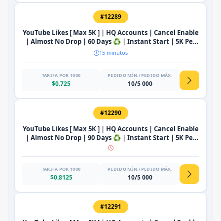
#12289
YouTube Likes [ Max 5K ] | HQ Accounts | Cancel Enable
| Almost No Drop | 60 Days ♻️ | Instant Start | 5K Per
Hours 🚀
15 minutos
TARIFA POR 1000
PEDIDO MÍN./PEDIDO MÁX.
$0.725
10/5 000
#12290
YouTube Likes [ Max 5K ] | HQ Accounts | Cancel Enable
| Almost No Drop | 90 Days ♻️ | Instant Start | 5K Per
Hours 🚀
TARIFA POR 1000
PEDIDO MÍN./PEDIDO MÁX.
$0.8125
10/5 000
#12291