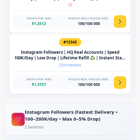
🔥
TARIFA POR 1000
PEDIDO MÍN./PEDIDO MÁX.
$1.2512
100/100 000
#12342
Instagram Followers | HQ Real Accounts | Speed
100K/Day | Low Drop | Lifetime Refill ♻️ | Instant Start
🔥
10 minutos
TARIFA POR 1000
PEDIDO MÍN./PEDIDO MÁX.
$1.3727
100/100 000
Instagram Followers (Fastest Delivery •
100–200K/day • Max 0–5% Drop)
2 Servicios