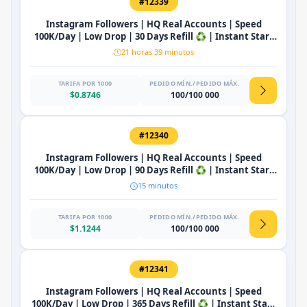
#12339
Instagram Followers | HQ Real Accounts | Speed
100K/Day | Low Drop | 30 Days Refill ♻️ | Instant Start
🔥
21 horas 39 minutos
TARIFA POR 1000
PEDIDO MÍN./PEDIDO MÁX.
$0.8746
100/100 000
#12340
Instagram Followers | HQ Real Accounts | Speed
100K/Day | Low Drop | 90 Days Refill ♻️ | Instant Start
🔥
15 minutos
TARIFA POR 1000
PEDIDO MÍN./PEDIDO MÁX.
$1.1244
100/100 000
#12341
Instagram Followers | HQ Real Accounts | Speed
100K/Day | Low Drop | 365 Days Refill ♻️ | Instant Start