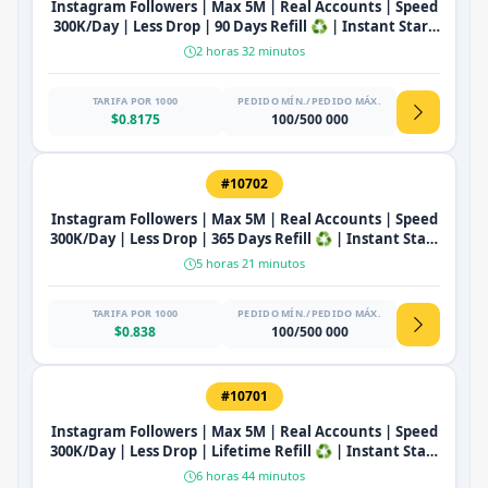
Instagram Followers | Max 5M | Real Accounts | Speed
300K/Day | Less Drop | 90 Days Refill ♻️ | Instant Start
🔥
2 horas 32 minutos
TARIFA POR 1000
PEDIDO MÍN./PEDIDO MÁX.
$0.8175
100/500 000
#10702
Instagram Followers | Max 5M | Real Accounts | Speed
300K/Day | Less Drop | 365 Days Refill ♻️ | Instant Start
🔥
5 horas 21 minutos
TARIFA POR 1000
PEDIDO MÍN./PEDIDO MÁX.
$0.838
100/500 000
#10701
Instagram Followers | Max 5M | Real Accounts | Speed
300K/Day | Less Drop | Lifetime Refill ♻️ | Instant Start
🔥
6 horas 44 minutos