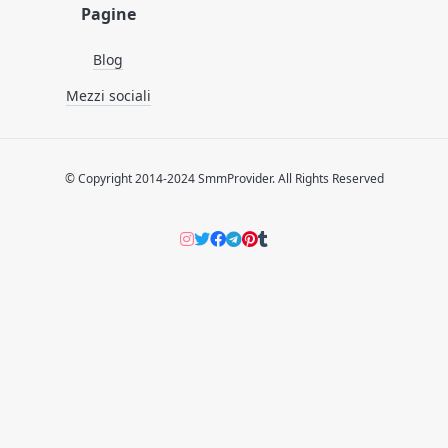
Pagine
Blog
Mezzi sociali
© Copyright 2014-2024 SmmProvider. All Rights Reserved
Instagram
Twitter
Facebook
Telegram
Pinterers
Tumblr