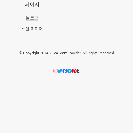
페이지
블로그
소셜 미디어
© Copyright 2014-2024 SmmProvider. All Rights Reserved
Instagram
Twitter
Facebook
Telegram
Pinterers
Tumblr