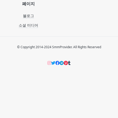
페이지
블로그
소셜 미디어
© Copyright 2014-2024 SmmProvider. All Rights Reserved
Instagram
Twitter
Facebook
Telegram
Pinterers
Tumblr