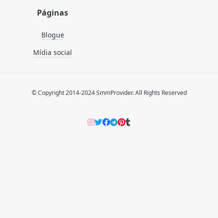
Páginas
Blogue
Mídia social
© Copyright 2014-2024 SmmProvider. All Rights Reserved
Instagram
Twitter
Facebook
Telegram
Pinterers
Tumblr