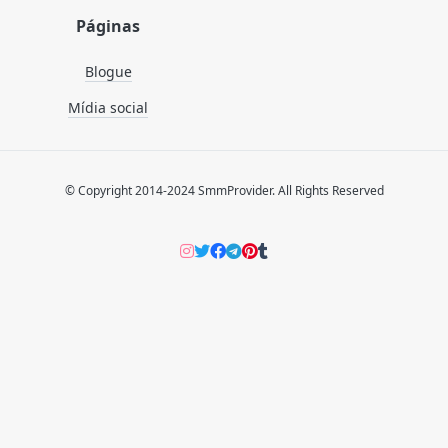
Páginas
Blogue
Mídia social
© Copyright 2014-2024 SmmProvider. All Rights Reserved
Instagram
Twitter
Facebook
Telegram
Pinterers
Tumblr