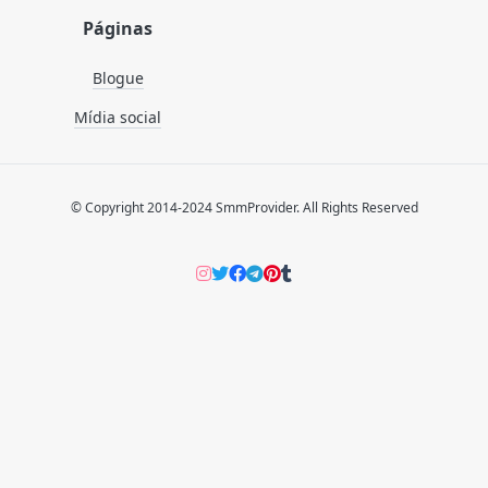
Páginas
Blogue
Mídia social
© Copyright 2014-2024 SmmProvider. All Rights Reserved
Instagram
Twitter
Facebook
Telegram
Pinterers
Tumblr